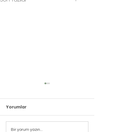
Yorumlar
İlk Uluslararası
Echoes Candl
Bir yorum yazın...