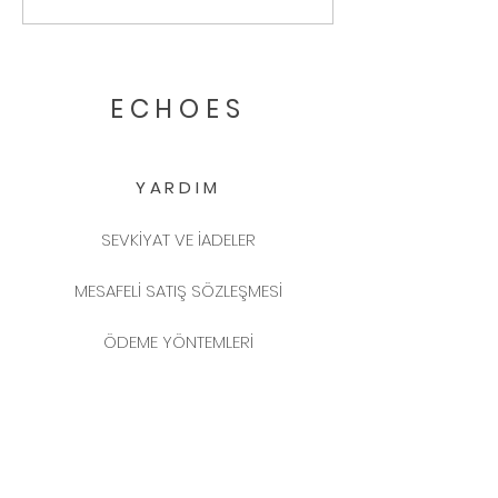
Fuarımız: Maison &
Scent Lab’e İki
Objet!
Tasarım Ödül
Pentawards’d
ECHOES
YARDIM
SEVKİYAT VE İADELER
MESAFELİ SATIŞ SÖZLEŞMESİ
ÖDEME YÖNTEMLERİ
SIKÇA SORULAN SORULAR
2025 YENİ YIL KATALOĞU