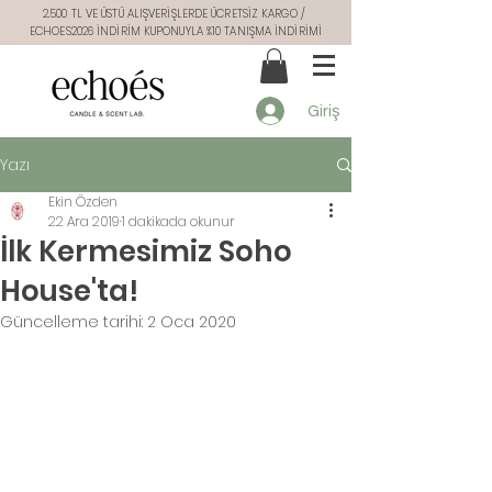
2.500 TL VE ÜSTÜ ALIŞVERİŞLERDE ÜCRETSİZ KARGO /
ECHOES2026 İNDİRİM KUPONUYLA %10 TANIŞMA İNDİRİMİ
Giriş
Yazı
Ekin Özden
22 Ara 2019
1 dakikada okunur
İlk Kermesimiz Soho
House'ta!
Güncelleme tarihi:
2 Oca 2020