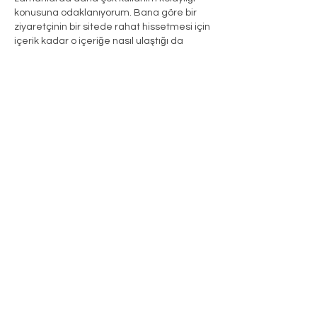
konusuna odaklanıyorum. Bana göre bir 
ziyaretçinin bir sitede rahat hissetmesi için 
içerik kadar o içeriğe nasıl ulaştığı da 
önemli bir rol oynuyor. Bazı platformlarda 
basit görünen detaylar aslında günlük 
kullanımda büyük fark oluşturabiliyor. Sayfa 
düzeni, menülerin anlaşılır olması ve 
geçişlerin hızlı çalışması kullanıcı 
deneyimini doğrudan etkileyebiliyor. 
Türkiye’de farklı cihazlardan erişim 
sağlandığı için bu konular daha da önem 
kazanıyor. Bu süreçte 
https://diceplay.com.tr/
sayfasına da kısa 
bir bakış attım ve…
Daha Fazla Göster
Düzenlendi
Beğen
Yanıtla