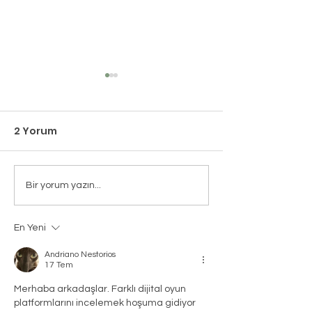
2 Yorum
Echoes Candle &
Dieline Tasar
Bir yorum yazın...
Scent Lab’e İkinci
Yarışması Biri
Tasarım Ödülü
Echoes Lab & 
En Yeni
Pentawards’dan!
Born
Andriano Nestorios
17 Tem
Merhaba arkadaşlar. Farklı dijital oyun 
platformlarını incelemek hoşuma gidiyor 