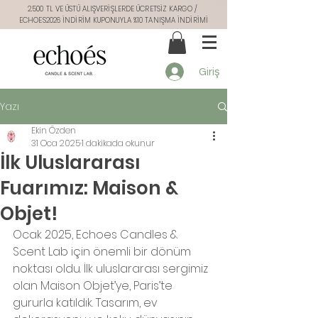
2.500 TL VE ÜSTÜ ALIŞVERİŞLERDE ÜCRETSİZ KARGO /
ECHOES2026 İNDİRİM KUPONUYLA %10 TANIŞMA İNDİRİMİ
Giriş
Yazı
Ekin Özden
31 Oca 2025
1 dakikada okunur
İlk Uluslararası
Fuarımız: Maison &
Objet!
Ocak 2025, Echoes Candles & 
Scent Lab için önemli bir dönüm 
noktası oldu. İlk uluslararası sergimiz 
olan Maison Objet’ye, Paris’te 
gururla katıldık. Tasarım, ev 