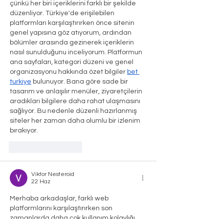
çünkü her biri içeriklerini farklı bir şekilde 
düzenliyor. Türkiye'de erişilebilen 
platformları karşılaştırırken önce sitenin 
genel yapısına göz atıyorum, ardından 
bölümler arasında gezinerek içeriklerin 
nasıl sunulduğunu inceliyorum. Platformun 
ana sayfaları, kategori düzeni ve genel 
organizasyonu hakkında özet bilgiler 
bet 
turkiye
 bulunuyor. Bana göre sade bir 
tasarım ve anlaşılır menüler, ziyaretçilerin 
aradıkları bilgilere daha rahat ulaşmasını 
sağlıyor. Bu nedenle düzenli hazırlanmış 
siteler her zaman daha olumlu bir izlenim 
bırakıyor.
Beğen
Yanıtla
Viktor Nesteroid
22 Haz
Merhaba arkadaşlar, farklı web 
platformlarını karşılaştırırken son 
zamanlarda daha çok kullanım kolaylığı 