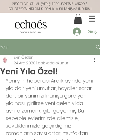
2.500 TL VE ÜSTÜ ALIŞVERİŞLERDE ÜCRETSİZ KARGO /
ECHOES2026 İNDİRİM KUPONUYLA %10 TANIŞMA İNDİRİMİ
Giriş
Yazı
Ekin Özden
24 Ara 2020
1 dakikada okunur
Yeni Yıla Özel!
Yeni yılın habercisi Aralık ayında yeni 
yıla dair yeni umutlar, hayaller sarar 
dört bir yanımızı. İnanışa göre yeni 
yıla nasıl girilirse yeni gelen yılda 
aynı o zamanki gibi geçermiş. Bu 
sebeple evlerimizde ailemizle, 
sevdiklerimizle geçirdiğimiz 
zamanların sayısı artar, mutfaktan 