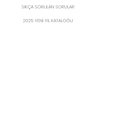
SIKÇA SORULAN SORULAR
2025 YENİ YIL KATALOĞU
İLETİŞİM
MERKEZ MAHALLESİ
FERİKÖY FIRIN SOKAK
NO: 69 KAT: 3-4 34384
BOMONTİ / ŞİŞLİ
İSTANBUL
TEL:
0212 231 41 54