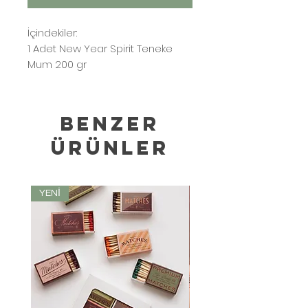
İçindekiler:
1 Adet New Year Spirit Teneke
Mum 200 gr
1 Adet New Beginnings Büyük
Kibrit Teneke Kutusu
Benzer
Ürünler
YENİ