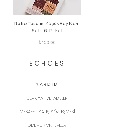
Retro Tasarım Küçük Boy Kibrit
Seti - 6lı Paket
Fiyat
₺450,00
ECHOES
YARDIM
SEVKİYAT VE İADELER
MESAFELİ SATIŞ SÖZLEŞMESİ
ÖDEME YÖNTEMLERİ