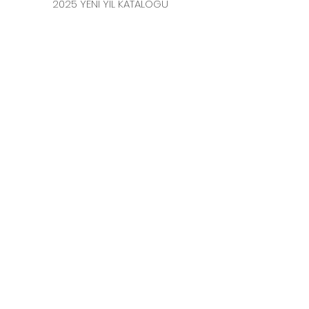
2025 YENİ YIL KATALOĞU
İLETİŞİM
MERKEZ MAHALLESİ
FERİKÖY FIRIN SOKAK
NO: 69 KAT: 3-4 34384
BOMONTİ / ŞİŞLİ
İSTANBUL
TEL:
0212 231 41 54