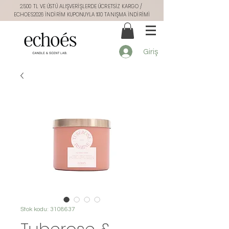
2.500 TL VE ÜSTÜ ALIŞVERİŞLERDE ÜCRETSİZ KARGO /
ECHOES2026 İNDİRİM KUPONUYLA %10 TANIŞMA İNDİRİMİ
Giriş
Stok kodu: 3108637