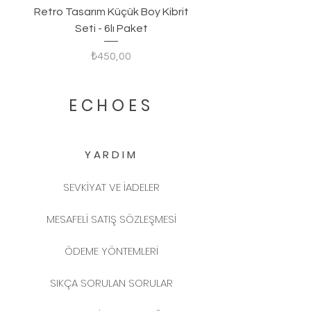
Retro Tasarım Küçük Boy Kibrit
Seti - 6lı Paket
Fiyat
₺450,00
ECHOES
YARDIM
SEVKİYAT VE İADELER
MESAFELİ SATIŞ SÖZLEŞMESİ
ÖDEME YÖNTEMLERİ
SIKÇA SORULAN SORULAR