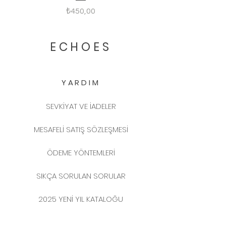
Fiyat
₺450,00
ECHOES
YARDIM
SEVKİYAT VE İADELER
MESAFELİ SATIŞ SÖZLEŞMESİ
ÖDEME YÖNTEMLERİ
SIKÇA SORULAN SORULAR
2025 YENİ YIL KATALOĞU