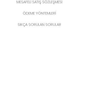
MESAFELİ SATIŞ SÖZLEŞMESİ
ÖDEME YÖNTEMLERİ
SIKÇA SORULAN SORULAR
2025 YENİ YIL KATALOĞU
İLETİŞİM
MERKEZ MAHALLESİ
FERİKÖY FIRIN SOKAK
NO: 69 KAT: 3-4 34384
BOMONTİ / ŞİŞLİ
İSTANBUL