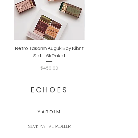
fiber çubuklar ürüne dahildir.
Retro Tasarım Küçük Boy Kibrit
Seti - 6lı Paket
Fiyat
₺450,00
ECHOES
YARDIM
SEVKİYAT VE İADELER