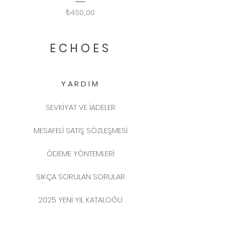
Fiyat
₺450,00
ECHOES
YARDIM
SEVKİYAT VE İADELER
MESAFELİ SATIŞ SÖZLEŞMESİ
ÖDEME YÖNTEMLERİ
SIKÇA SORULAN SORULAR
2025 YENİ YIL KATALOĞU