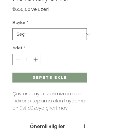
İndirimli
₺650,00
ve üzeri
Fiyat
Boylar
*
Adet
*
Sepete Ekle
Çevresel ayak izlerimizi en aza
indirerek topluma olan faydamızı
en üst düzeye çıkartmayı
hedefliyoruz. Bu sebeple mum
ve oda kokularımız için yeniden
Önemli Bilgiler
dolum hizmeti ve ürünleri
sunmaktayız. Echoes mumlarınız
Echoes yenilenen koleksiyon