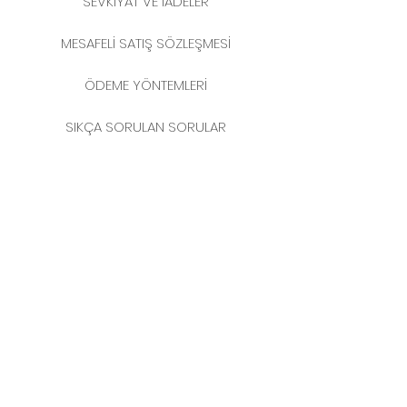
SEVKİYAT VE İADELER
MESAFELİ SATIŞ SÖZLEŞMESİ
ÖDEME YÖNTEMLERİ
SIKÇA SORULAN SORULAR
2025 YENİ YIL KATALOĞU
İLETİŞİM
MERKEZ MAHALLESİ
FERİKÖY FIRIN SOKAK
NO: 69 KAT: 3-4 34384
BOMONTİ / ŞİŞLİ