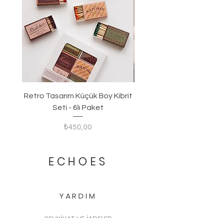
Retro Tasarım Küçük Boy Kibrit
Seti - 6lı Paket
Fiyat
₺450,00
ECHOES
YARDIM