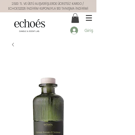
2.500 TL VE ÜSTÜ ALIŞVERİŞLERDE ÜCRETSİZ KARGO /
ECHOES2026 İNDİRİM KUPONUYLA %10 TANIŞMA İNDİRİMİ
Giriş