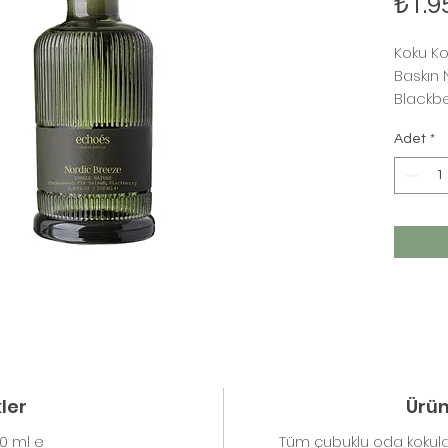
₺1.9
Koku Ko
Baskın 
Blackbe
Adet
*
kler
Ürün 
0 ml e
Tüm çubuklu oda kokular