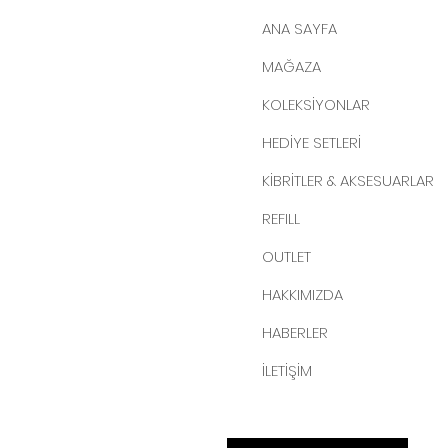
ANA SAYFA
MAĞAZA
KOLEKSİYONLAR
HEDİYE SETLERİ
KİBRİTLER & AKSESUARLAR
REFILL
OUTLET
HAKKIMIZDA
HABERLER
İLETİŞİM