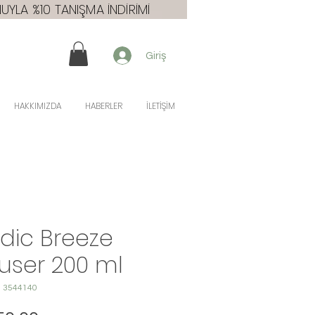
YLA %10 TANIŞMA İNDİRİMİ
Giriş
HAKKIMIZDA
HABERLER
İLETİŞİM
dic Breeze
fuser 200 ml
: 3544140
Fiyat