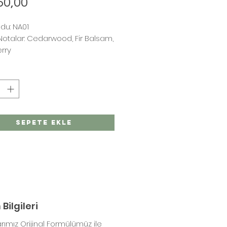
50,00
du: NA01
Notalar: Cedarwood, Fir Balsam,
rry
Sepete Ekle
Bilgileri
ımız Orijinal Formülümüz ile