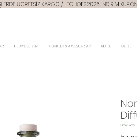
RİŞLERDE ÜCRETSİZ KARGO / ECHOES2026 İNDİRİM KUPONU
AR
HEDİYE SETLERİ
KİBRİTLER & AKSESUARLAR
REFILL
OUTLET
Nor
Dif
Stok kodu