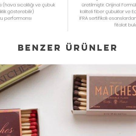
a (hava sıcaklığı ve çubuk
üretilmiştir. Orijinal Form
lik gösterebilir)
kaliteli fiber çubuklar ve E
ku performansı
IFRA sertifikalı esanslard
fitalat b
Benzer Ürünler