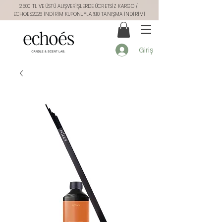
2.500 TL VE ÜSTÜ ALIŞVERİŞLERDE ÜCRETSİZ KARGO /
ECHOES2026 İNDİRİM KUPONUYLA %10 TANIŞMA İNDİRİMİ
Giriş