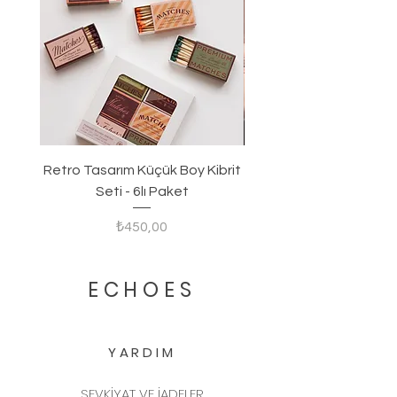
değiştirmenizi öneririz. Yedek
fiber çubuklar ürüne dahildir.
Retro Tasarım Küçük Boy Kibrit
Seti - 6lı Paket
Fiyat
₺450,00
ECHOES
YARDIM
SEVKİYAT VE İADELER