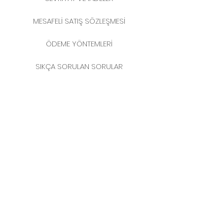
MESAFELİ SATIŞ SÖZLEŞMESİ
ÖDEME YÖNTEMLERİ
SIKÇA SORULAN SORULAR
2025 YENİ YIL KATALOĞU
İLETİŞİM
MERKEZ MAHALLESİ
FERİKÖY FIRIN SOKAK
NO: 69 KAT: 3-4 34384
BOMONTİ / ŞİŞLİ