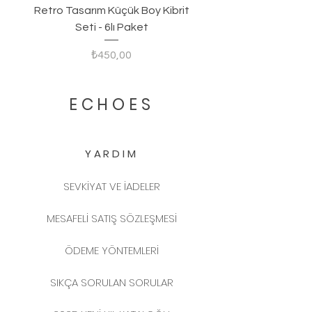
Retro Tasarım Küçük Boy Kibrit
Seti - 6lı Paket
Fiyat
₺450,00
ECHOES
YARDIM
SEVKİYAT VE İADELER
MESAFELİ SATIŞ SÖZLEŞMESİ
ÖDEME YÖNTEMLERİ
SIKÇA SORULAN SORULAR