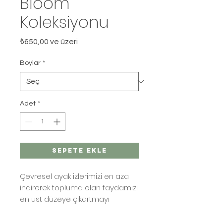
Bloom
Koleksiyonu
İndirimli
₺650,00
ve üzeri
Fiyat
Boylar
*
Adet
*
Sepete Ekle
Çevresel ayak izlerimizi en aza
indirerek topluma olan faydamızı
en üst düzeye çıkartmayı
hedefliyoruz. Bu sebeple mum
ve oda kokularımız için yeniden